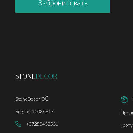
Забронировать
STONE
DECOR
StoneDecor OÜ
Reg. nr: 12086917
Пред
+37258463561
Троту