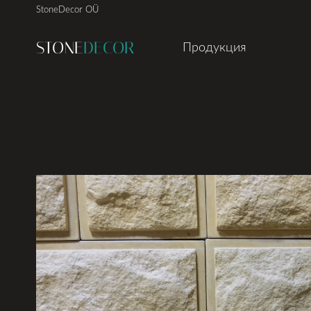
StoneDecor OÜ
STONE
DECOR
Продукция