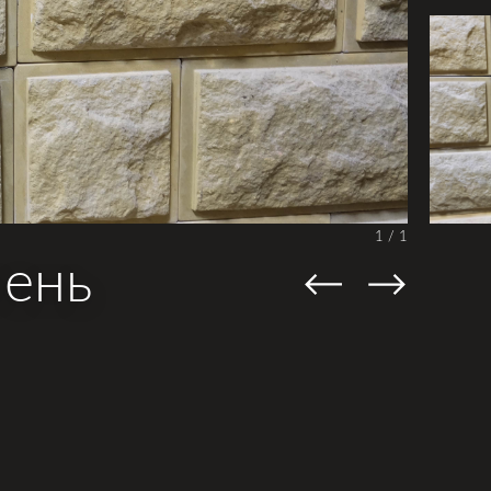
1
/
1
мень