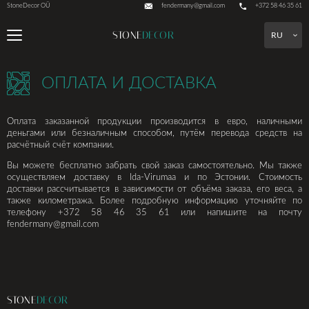
fendermany@gmail.com
StoneDecor OÜ
+372 58 46 35 61
STONE
DECOR
RU
ОПЛАТА И ДОСТАВКА
Оплата заказанной продукции производится в евро, наличными
деньгами или безналичным способом, путём перевода средств на
расчётный счёт компании.
Вы можете бесплатно забрать свой заказ самостоятельно. Мы также
осуществляем доставку в Ida-Virumaa и по Эстонии. Стоимость
доставки рассчитывается в зависимости от объёма заказа, его веса, а
также километража. Более подробную информацию уточняйте по
телефону
+372 58 46 35 61
или напишите на почту
fendermany@gmail.com
STONE
DECOR