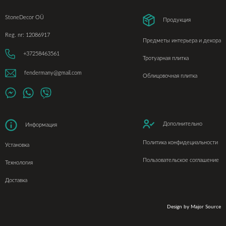
StoneDecor OÜ
Продукция
Reg. nr: 12086917
Предметы интерьера и декора
+37258463561
Тротуарная плитка
fendermany@gmail.com
Облицовочная плитка
Дополнительно
Информация
Политика конфидециальности
Установка
Пользовательское соглашение
Технология
Доставка
Design by
Major Source